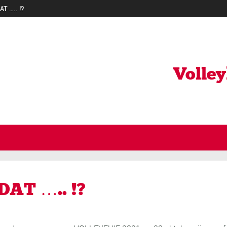
AT ….. !?
Volle
DAT ….. !?