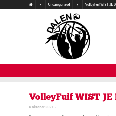
/
Uncategorized
/
VolleyFuif WIST JE D
VolleyFuif WIST JE 
6 oktober 2021