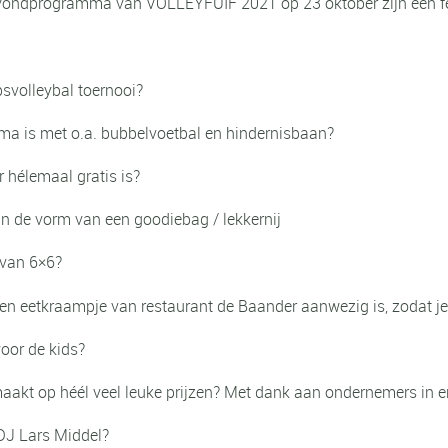
vondprogramma van VOLLEYFUIF 2021 op 23 oktober zijn een fei
psvolleybal toernooi?
ma is met o.a. bubbelvoetbal en hindernisbaan?
hélemaal gratis is?
in de vorm van een goodiebag / lekkernij
s van 6×6?
 eetkraampje van restaurant de Baander aanwezig is, zodat je n
voor de kids?
 maakt op héél veel leuke prijzen? Met dank aan ondernemers in
 DJ Lars Middel?