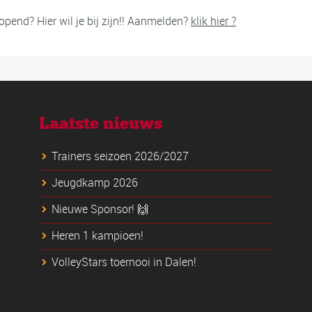
pend? Hier wil je bij zijn!! Aanmelden?
klik hier ?
Laatste nieuws
Trainers seizoen 2026/2027
Jeugdkamp 2026
Nieuwe Sponsor! 🙌
Heren 1 kampioen!
VolleyStars toernooi in Dalen!