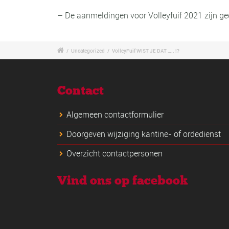
– De aanmeldingen voor Volleyfuif 2021 zijn geo
/
Uncategorized
/
VolleyFuif WIST JE DAT ….. !?
Contact
Algemeen contactformulier
Doorgeven wijziging kantine- of ordedienst
Overzicht contactpersonen
Vind ons op facebook