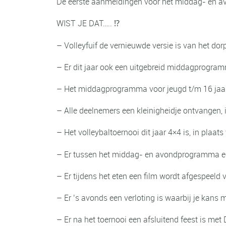
De eerste aanmeldingen voor het middag- én a
WIST JE DAT….. ⁉️
– Volleyfuif de vernieuwde versie is van het dor
– Er dit jaar ook een uitgebreid middagprogram
– Het middagprogramma voor jeugd t/m 16 jaar 
– Alle deelnemers een kleinigheidje ontvangen, 
– Het volleybaltoernooi dit jaar 4×4 is, in plaat
– Er tussen het middag- en avondprogramma een
– Er tijdens het eten een film wordt afgespeeld 
– Er ’s avonds een verloting is waarbij je kans
– Er na het toernooi een afsluitend feest is met