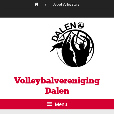
/
Jeugd VolleyStars
Volleybalvereniging
Dalen
Menu