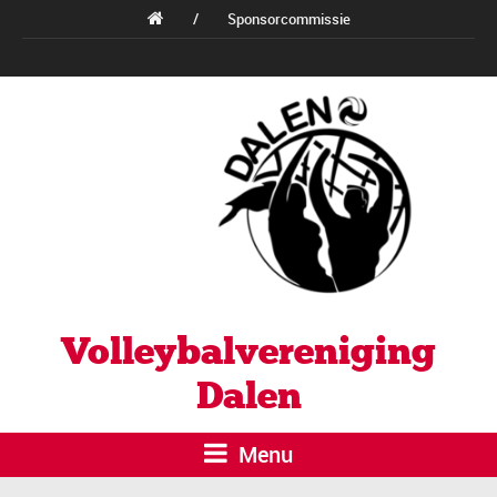
/
Sponsorcommissie
Volleybalvereniging
Dalen
Menu