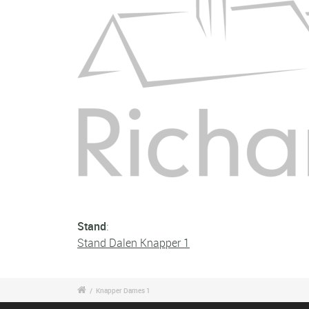
Stand
:
Stand Dalen Knapper 1
/
Knapper Dames 1