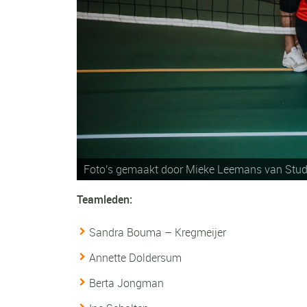
Foto's gemaakt door Mieke Leemans van
Stud
Foto's gemaakt door Mieke Leemans van
Stud
Teamleden:
Sandra Bouma – Kregmeijer
Annette Doldersum
Berta Jongman