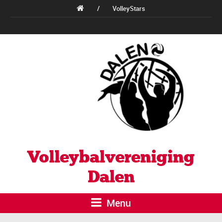
/
VolleyStars
Volleybalvereniging
Dalen
Menu