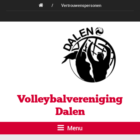
/
Vertrouwenspersonen
Volleybalvereniging
Dalen
Menu