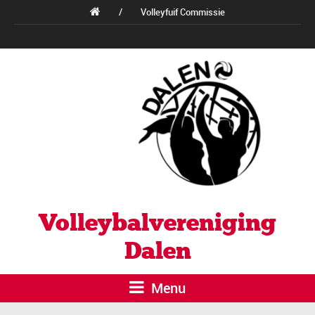
/
Volleyfuif Commissie
Volleybalvereniging
Dalen
Menu