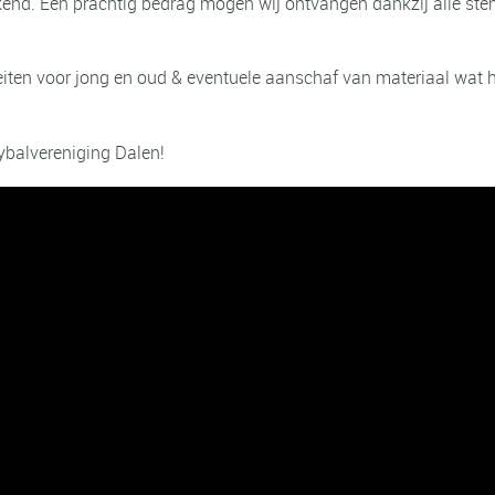
kend. Een prachtig bedrag mogen wij ontvangen dankzij alle st
eiten voor jong en oud & eventuele aanschaf van materiaal wat h
ybalvereniging Dalen!