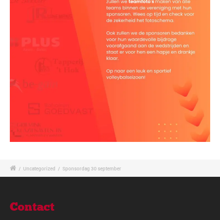
/
Uncategorized
/
Sponsordag 30 september
Contact