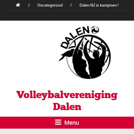
/
Uncategorized
/
Dalen N2 is kampioen !
Volleybalvereniging
Dalen
Menu