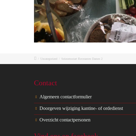
/
Uncategorized
/
Seizoensstart Recreanten Dames 2
Contact
Algemeen contactformulier
Doorgeven wijziging kantine- of ordedienst
Overzicht contactpersonen
Vind ons op facebook