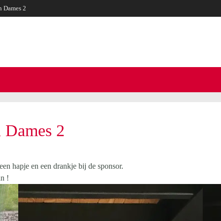
en Dames 2
V
n Dames 2
en hapje en een drankje bij de sponsor.
n !