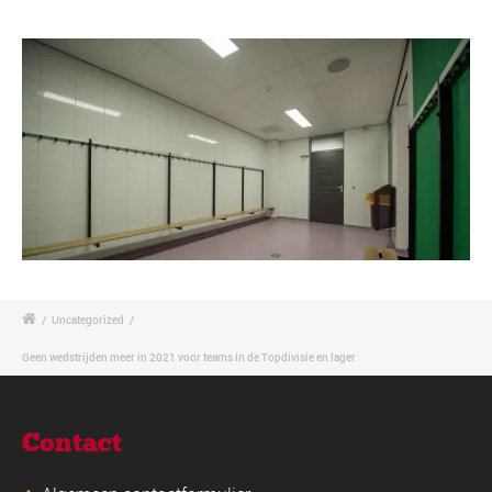
/
Uncategorized
/
Geen wedstrijden meer in 2021 voor teams in de Topdivisie en lager
Contact