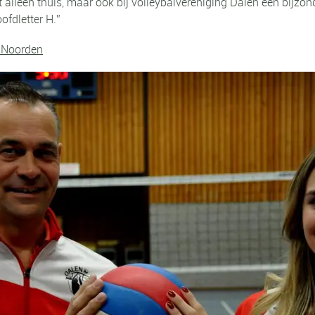
 alleen thuis, maar ook bij volleybalvereniging Dalen een bijzond
ofdletter H.”
 Noorden