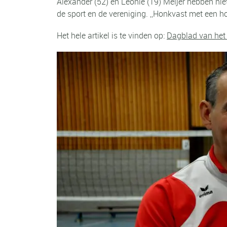
Alexander (52) en Leonie (19) Meijer hebben niet
de sport en de vereniging. ,,Honkvast met een ho
Het hele artikel is te vinden op:
Dagblad van het