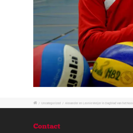
/
Uncategorized
/
Alexander en Leonie Meijer in Dagblad van het No
Contact