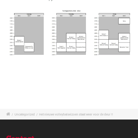
/
Uncategorized
/
Het nieuwe volleybalseizoen staat weer voor de deur !!