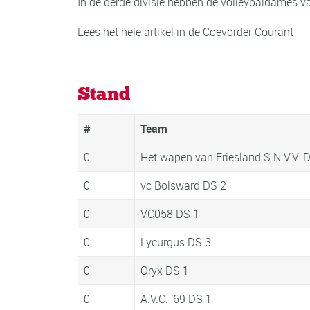
In de derde divisie hebben de volleybaldames van
Lees het hele artikel in de
Coevorder Courant
Stand
#
Team
0
Het wapen van Friesland S.N.V.V. 
0
vc Bolsward DS 2
0
VC058 DS 1
0
Lycurgus DS 3
0
Oryx DS 1
0
A.V.C. '69 DS 1