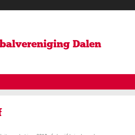
ybalvereniging Dalen
f