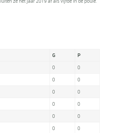
iten ze het jaar 2019 af als vijfde in de poule.
G
P
0
0
0
0
0
0
0
0
0
0
0
0