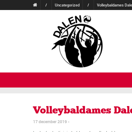
/
Uncategorized
/
Volleybaldames Dalen
Volleybaldames Dale
17 december 2019