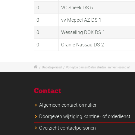
0
VC Sneek DS 5
0
vv Meppel AZ DS 1
0
Wesseling DOK DS 1
0
Oranje Nassau DS 2
/
Uncategorized
/
Volleybaldames Dalen sluiten jaar verliezend af
Contact
Algemeen contactformulier
Doorgeven wijziging kantine- of ordedienst
Overzicht contactpersonen