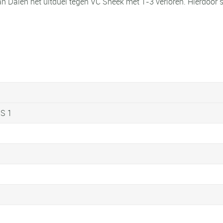
 Dalen het uitduel tegen VC Sneek met 1-3 verloren. Hierdoor slu
DS 1