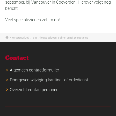
september, bij Vancouver in Coevorden. Hierover volgt nog
bericht.
Veel speelplezier en zet ‘m op!
/
Uncategorized
/
Start nieuwe seizoen: trainen vanaf 26 augustus
Contact
Algemeen contactformulier
Doorgeven wijziging kantine- of ordedienst
Overzicht contactpersonen