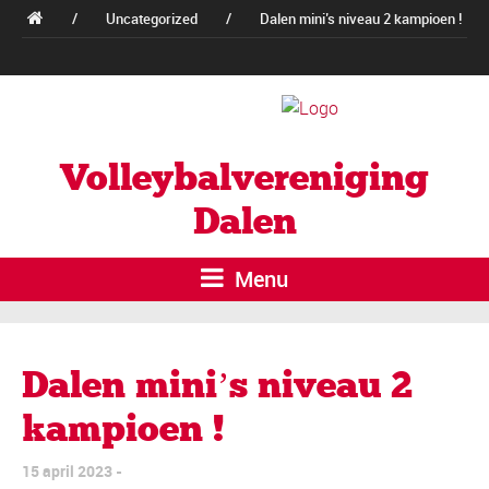
/
Uncategorized
/
Dalen mini’s niveau 2 kampioen !
Volleybalvereniging
Dalen
Menu
Dalen mini’s niveau 2
kampioen !
15 april 2023