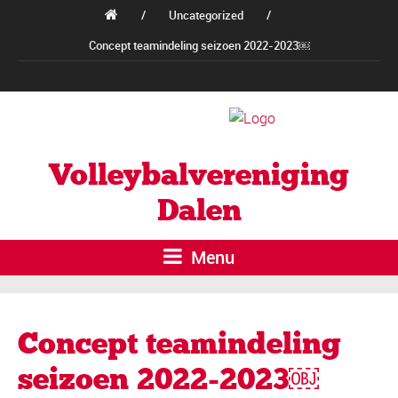
/
Uncategorized
/
Concept teamindeling seizoen 2022-2023￼
Volleybalvereniging
Dalen
Menu
Concept teamindeling
seizoen 2022-2023￼